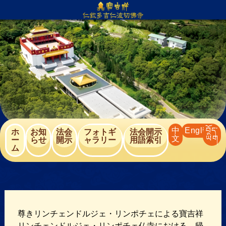
内
容
を
ス
キ
ッ
プ
中
English
བོད་
ホ
お知
法会
フォトギ
法会開示
文
ཡིག
ー
らせ
開⽰
ャラリー
用語索引
ム
尊きリンチェンドルジェ・リンポチェによる寶吉祥
リンチェンドルジェ・リンポチェ仏寺における、帰