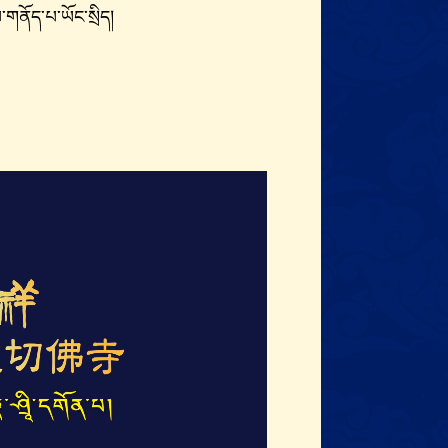
ནོད་པ་ཡོང་སྲིད།