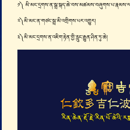
༡༽ མི་མང་དྲགས་ན་སྒྲ་སྐད་ཆེ་བས་མཚམས་བཞུགས་པ་རྣམས་ལ་ག
༢༽མི་མང་ན་གཙང་སྦྲ་མི་འགྲིགས་པར་འགྱུར།
༣༽མི་མང་དྲགས་ན་འཇིག་རྟེན་གྱི་རླུང་རྒྱུན་ཤིན་ཏུ་ཆེ།