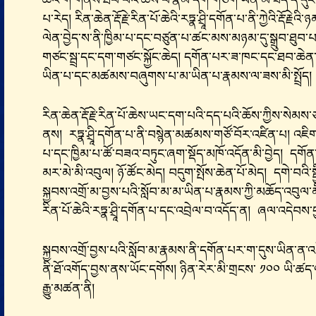
ཆེའི་གོ་གནས་ཐོབ་པའི་ཆོས་པ་རྣམ་དག་གཅིག་ཡིན་མ་ཟད་ད་དུ
པ་རེད། རིན་ཆེན་རྡོ་རྗེ་རིན་པོ་ཆེའི་རཏྣ་ཤྲཱི་དགོན་པ་ནི་ཀྱེའི་རྡོ་རྗེ
ལེན་བྱེད་ས་ནི་ཁྱིམ་པ་དང་བཙུན་པ་ཚང་མས་མཉམ་དུ་སྒྲུབ་ཐུབ་
གཙང་སྦྲ་དང་དག་གཙང་སྐྱོང་ཆེད། དགོན་པར་ཟ་ཁང་དང་ཐབ་ཆེན
ཡིན་པ་དང་མཚམས་བཞུགས་པ་མ་ཡིན་པ་རྣམས་ལ་ཟས་མི་སྤྲོད།
རིན་ཆེན་རྡོ་རྗེ་རིན་པོ་ཆེས་ཡང་དག་པའི་དད་པའི་ཆོས་ཀྱིས་ས
ནས། རཏྣ་ཤྲཱི་དགོན་པ་ནི་བསྙེན་མཚམས་གཙོ་བོར་འཛིན་པ། འཇིག་རྟེན
པ་དང་ཁྱིམ་པ་ཚོ་བཟའ་བཏུང་ཞག་སྡོད་མཁོ་འདོན་མི་བྱེད། དགོན
མར་མེ་མི་འབུལ། ཉོ་ཚོང་མེད། བདུག་སྤོས་ཆེན་པོ་མེད། དགེ་བའི་
སྐྱབས་འགྲོ་མ་བྱས་པའི་སློབ་མ་མ་ཡིན་པ་རྣམས་ཀྱི་མཆོད་འབུལ་མི
རིན་པོ་ཆེའི་རཏྣ་ཤྲཱི་དགོན་པ་དང་འབྲེལ་བ་འདོད་ན། ཞལ་འདེབས་བ
སྐྱབས་འགྲོ་བྱས་པའི་སློབ་མ་རྣམས་ནི་དགོན་པར་ག་དུས་ཡིན་ན་
ནི་ཐོ་འགོད་བྱས་ནས་ཡོང་དགོས། ཉིན་རེར་མི་གྲངས་ ༡༠༠ ཡི་ཚད
རྒྱུ་མཚན་ནི།