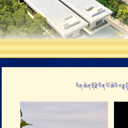
རིན་ཆེན་རྡོ་རྗེ་རིན་པོ་ཆེའི་རཏྣ་