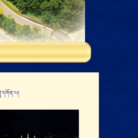
ཤྲཱི་དགོན་པ།