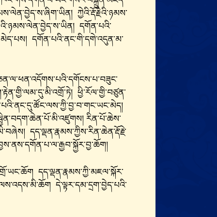
ང་ཁོང་གིས་དགོན་པ་ཡང་གསར་བསྐྲུན་མཛད་
འི་ཉམས་ལེན་བྱེད་ས་ཞིག་ཡིན། ཀྱེའི་རྡོ་རྗེའི་ཉམས་
པའི་ཉམས་ལེན་བྱེད་ས་ཡིན། དགོན་པའི་
་མེད་པས། དགོན་པའི་ནང་གི་དགེ་འདུན་མ་
ེམས་ཅན་ལ་ཕན་འདོགས་པའི་དགོངས་པ་བཟུང་
་གྱི་ལམ་དུ་མི་འགྲོ་ཏེ། ཕྱི་རོལ་གྱི་བཙུན་
་པའི་ནང་དུ་ཚོང་ལས་ཀྱི་བྱ་བ་གང་ཡང་མེད།
སྦྱིན་བདག་ཆེན་པོ་མི་འཛུགས། རིན་པོ་ཆེས་
་བཞེས། དད་ལྡན་རྣམས་ཀྱིས་རིན་ཆེན་རྡོ་རྗེ་
ྱས་ནས་དགོན་པ་ལ་རྒྱབ་སྐྱོར་བྱ་ཆོག།
འགྲོ་ཡང་ཆོག དད་ལྡན་རྣམས་ཀྱི་མཇལ་སྐོར་
་ལས་འདས་མི་ཆོག དེ་ལྟར་དམ་དྲག་བྱེད་པའི་