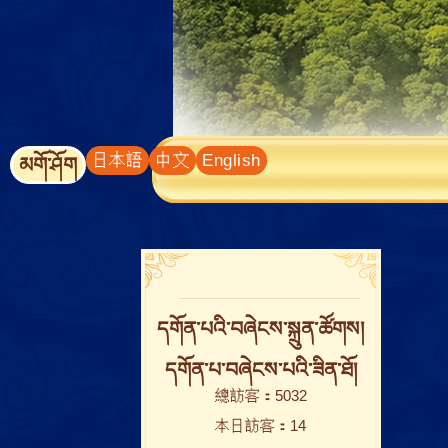
日本語
中文
English
མགོ་ཤོག
དགོན་པའི་བཞེངས་སྐྲུན་ཚོགས།
དགོན་པ་བཞེངས་པའི་ཟིན་ཐོ།
總訪客：5032
本日訪客：14