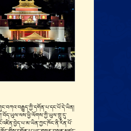
ི་གུང་བཀའ་བརྒྱུད་ཀྱི་དགོན་པ་དང་པོ་དེ་ཡིན།
ོག་བོད་ཡུལ་ལས་ཕྱི་ལོགས་ཀྱི་ཡུལ་གྲུ་དུ་
ངོ་འཛིན་བྱེད་པ་མ་ཡིན་ཀྱང་ཁོང་ནི་རིན་པོ་