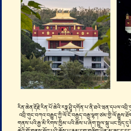
རིན་ཆེན་རྡོ་རྗེ་རིན་པོ་ཆེའི་རཏྣ་ཤྲཱི་དགོན་པ་ནི་ཐའེ་ཝན་དཔལ་འབྲ
འབྲི་གུང་བཀའ་བརྒྱུད་ཀྱི་ལོ་ངོ་བརྒྱད་བརྒྱ་ལྷག་ཙམ་གྱི་ལོ་རྒྱུས་ཐ
གནས་པའི་རྒྱ་མི་རིགས་ཁྱིམ་པའི་ཆོས་པ་ཞིག་སྤྲུལ་སྐུ་ཡང་སྲིད་དུ་