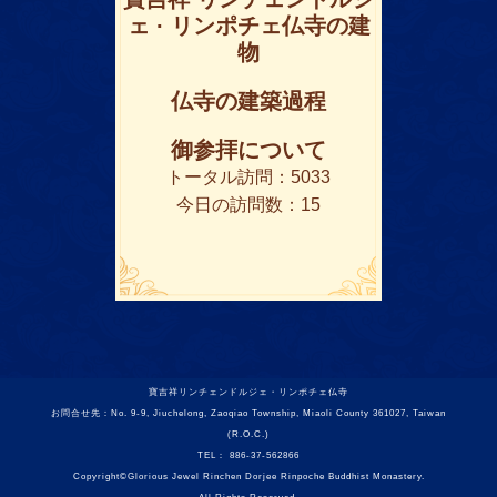
ェ · リンポチェ仏寺の建
物
仏寺の建築過程
御参拝について
トータル訪問：5033
今日の訪問数：15
寶吉祥リンチェンドルジェ・リンポチェ仏寺
お問合せ先：No. 9-9, Jiuchelong, Zaoqiao Township, Miaoli County 361027, Taiwan
(R.O.C.)
TEL： 886-37-562866
Copyright©Glorious Jewel Rinchen Dorjee Rinpoche Buddhist Monastery.