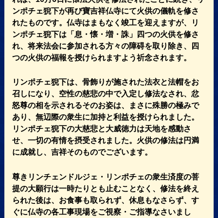
ンポチェ猊下が再び寶吉祥仏寺にて火供の儀軌を修さ
れたものです。仏寺はまもなく竣工を迎えますが、リ
ンポチェ猊下は「息・懐・増・誅」四つの火供を修さ
れ、将来法会に参加される方々の障碍を取り除き、四
つの火供の福報を授けられますよう祈念されます。
リンポチェ猊下は、骨飾りが施された法衣と法帽をお
召しになり、空性の慈悲の中で入定し修法なされ、忿
怒尊の相を示されるそのお姿は、まさに殊勝の極みで
あり、無辺際の衆生に加持と利益を授けられました。
リンポチェ猊下の大慈悲と大威徳力は天地を感動さ
せ、一切の有情を摂受されました。火供の修法は円満
に成就し、吉祥そのものでございます。
尊きリンチェンドルジェ・リンポチェの衆生済度の菩
提の大願行は一時たりとも止むことなく、修法を終え
られた後は、お食事も取られず、休息もなさらず、す
ぐに仏寺の各工事現場をご視察・ご指導なさいまし