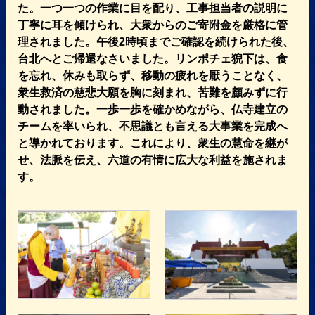
た。一つ一つの作業に目を配り、工事担当者の説明に
丁寧に耳を傾けられ、大衆からのご寄附金を厳格に管
理されました。午後2時頃までご確認を続けられた後、
台北へとご帰還なさいました。リンポチェ猊下は、食
を忘れ、休みも取らず、移動の疲れを厭うことなく、
衆生救済の慈悲大願を胸に刻まれ、苦難を顧みずに行
動されました。一歩一歩を確かめながら、仏寺建立の
チームを率いられ、不思議とも言える大事業を完成へ
と導かれております。これにより、衆生の慧命を継が
せ、法脈を伝え、六道の有情に広大な利益を施されま
す。