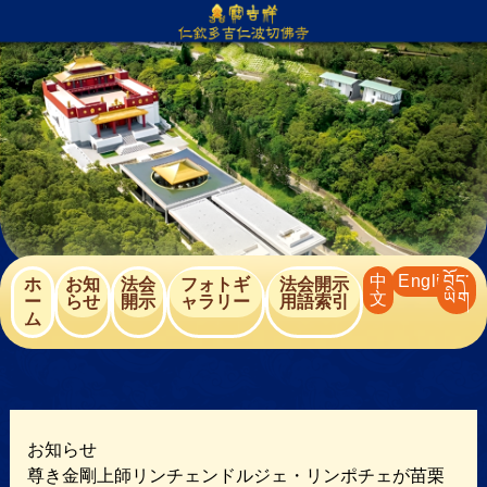
内
容
を
ス
キ
ッ
プ
中
English
བོད་
ホ
お知
法会
フォトギ
法会開示
文
ཡིག
ー
らせ
開⽰
ャラリー
用語索引
ム
お知らせ
尊き金剛上師リンチェンドルジェ・リンポチェが苗栗