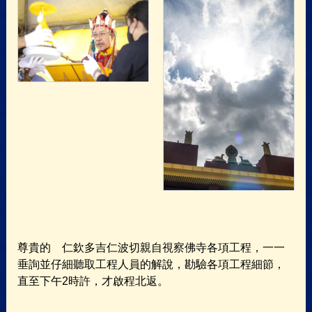
尊貴的 仁欽多吉仁波切親自視察佛寺各項工程，一一
垂詢並仔細聽取工程人員的解說，勘驗各項工程細節，
直至下午2時許，才啟程北返。