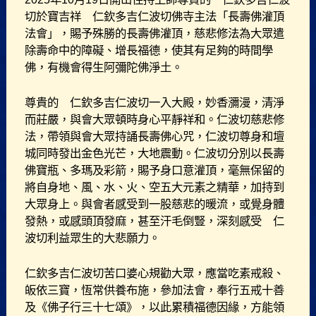
切於寶吉祥 仁欽多吉仁波切佛寺主法「長壽佛灌頂
法會」，賜予殊勝的長壽佛灌頂，慈悲修法為大眾遣
除壽命中的障礙、增長福德，使其有足夠的時間學
佛，有機會得生阿彌陀佛淨土。
尊貴的 仁欽多吉仁波切一入大殿，妙香瀰漫，清淨
而莊嚴，與會大眾頓時身心平靜祥和。仁波切慈悲修
法，帶領與會大眾持誦長壽佛心咒，仁波切尊身和壇
城同時發出金色光芒，大地震動。仁波切分別以長壽
佛寶瓶、多瑪及彩箭，賜予身口意灌頂，毫無保留的
將自身地、風、水、火、空五大元素之精華，加持到
大眾身上。與會者感受到一股慈悲的暖流，或覺身體
發熱，或感頭頂發麻，甚至汗毛倒豎，深刻感受 仁
波切利益眾生的大悲願力。
仁欽多吉仁波切苦口婆心規勸大眾，應當吃素戒殺、
皈依三寶，恆常供養布施，參加法會，奉行五戒十善
及《佛子行三十七頌》，以此累積福德因緣，方能領