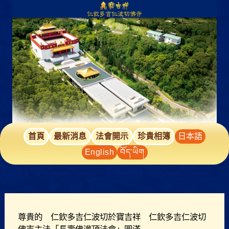
跳
至
主
要
內
容
首頁
最新消息
法會開示
珍貴相簿
日本語
English
བོད་ཡིག
尊貴的 仁欽多吉仁波切於寶吉祥 仁欽多吉仁波切