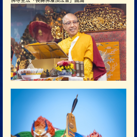
佛寺主法「長壽佛灌頂法會」圓滿