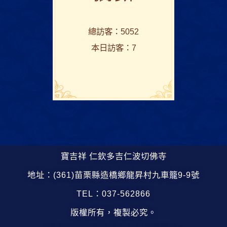
總訪客：5052
本日訪客：7
寶吉祥 仁欽多吉仁波切佛寺
地址：(361)苗栗縣造橋鄉龍昇村九車籠9-9號
TEL：037-562866
版權所有，複製必究。