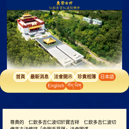
跳
至
主
要
內
容
首頁
最新消息
法會開示
珍貴相簿
日本語
English
བོད་ཡིག
尊貴的 仁欽多吉仁波切於寶吉祥 仁欽多吉仁波切