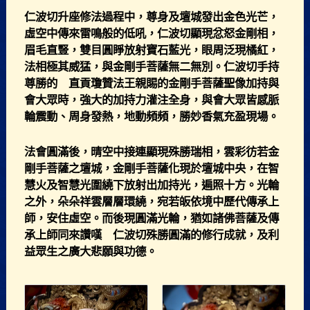
仁波切升座修法過程中，尊身及壇城發出金色光芒，
虛空中傳來雷鳴般的低吼，仁波切顯現忿怒金剛相，
眉毛直豎，雙目圓睜放射寶石藍光，眼周泛現橘紅，
法相極其威猛，與金剛手菩薩無二無別。仁波切手持
尊勝的 直貢瓊贊法王親賜的金剛手菩薩聖像加持與
會大眾時，強大的加持力灌注全身，與會大眾皆感脈
輪震動、周身發熱，地動頻頻，勝妙香氣充盈現場。
法會圓滿後，晴空中接連顯現殊勝瑞相，雲彩彷若金
剛手菩薩之壇城，金剛手菩薩化現於壇城中央，在智
慧火及智慧光圍繞下放射出加持光，遍照十方。光輪
之外，朵朵祥雲層層環繞，宛若皈依境中歷代傳承上
師，安住虛空。而後現圓滿光輪，猶如諸佛菩薩及傳
承上師同來讚嘆 仁波切殊勝圓滿的修行成就，及利
益眾生之廣大悲願與功德。