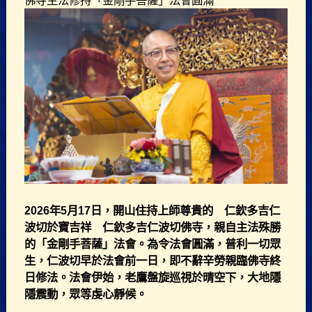
佛寺主法修持「金剛手菩薩」法會圓滿
2026年5月17日，開山住持上師尊貴的 仁欽多吉仁
波切於寶吉祥 仁欽多吉仁波切佛寺，親自主法殊勝
的「金剛手菩薩」法會。為令法會圓滿，普利一切眾
生，仁波切早於法會前一日，即不辭辛勞親臨佛寺終
日修法。法會伊始，老鷹盤旋巡視於晴空下，大地隱
隱震動，眾等虔心靜候。