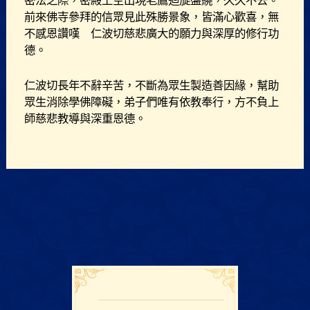
密法之際，密殿上空出現老鷹迴旋盤繞，久久不去。
前來佛寺參拜的信眾見此殊勝景象，皆滿心歡喜，無
不感恩讚嘆 仁波切慈悲廣大的願力與深厚的修行功
德。
仁波切長年不辭辛苦，不斷為眾生製造善因緣，幫助
眾生消除學佛障礙，弟子們唯有依教奉行，方不負上
師慈悲教導與深重恩德。