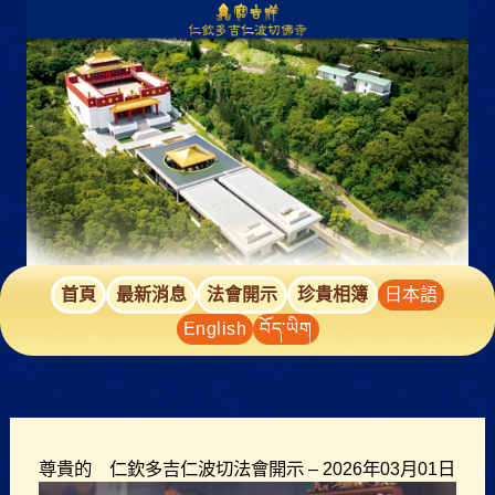
跳
至
主
要
內
容
首頁
最新消息
法會開示
珍貴相簿
日本語
English
བོད་ཡིག
尊貴的 仁欽多吉仁波切法會開示 – 2026年03月01日