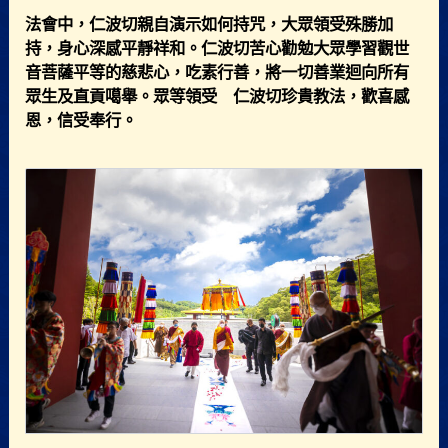
法會中，仁波切親自演示如何持咒，大眾領受殊勝加
持，身心深感平靜祥和。仁波切苦心勸勉大眾學習觀世
音菩薩平等的慈悲心，吃素行善，將一切善業迴向所有
眾生及直貢噶舉。眾等領受 仁波切珍貴教法，歡喜感
恩，信受奉行。