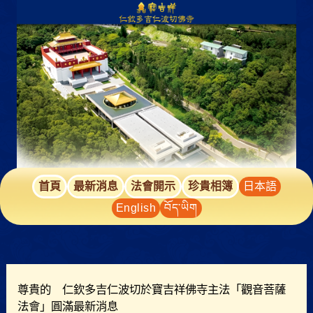
跳
至
主
要
內
容
首頁
最新消息
法會開示
珍貴相簿
日本語
English
བོད་ཡིག
尊貴的 仁欽多吉仁波切於寶吉祥佛寺主法「觀音菩薩
法會」圓滿最新消息