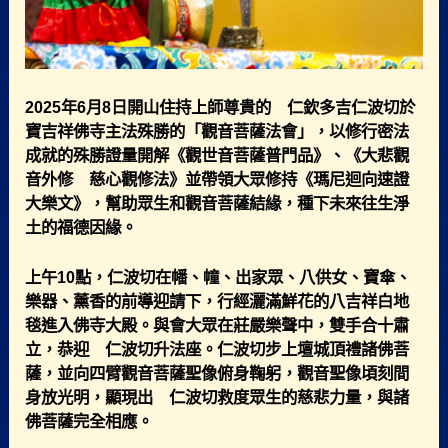
2025年6月8日開山住持上師尊貴的 仁欽多吉仁波切於
寶吉祥佛寺主法殊勝的「觀音菩薩法會」，以修行密法
成就的殊勝證量開解《觀世音菩薩普門品》、《大悲觀
音外修 慈心觀修法》並帶領大眾修持《瑪尼迴向速證
大樂文》，幫助眾生和觀音菩薩結緣，種下未來往生淨
土的福德因緣。
上午10點，仁波切在幡、幢、出家眾、八供女、寶傘、
樂器、薰香的前導迎請下，行經灑滿鮮花的八吉祥白地
毯進入佛寺大殿。與會大眾在莊嚴樂聲中，雙手合十肅
立，恭迎 仁波切升法座。仁波切步上壇城頂禮諸佛菩
薩，並向四臂觀音菩薩聖像俯身鞠躬，觀音聖像頃刻間
身放光明，顯現出 仁波切救度眾生的慈悲力量，與諸
佛菩薩完全相應。