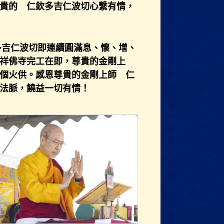
貴的 仁欽多吉仁波切心繫有情，
多吉仁波切即連續圓滿息、懷、增、
祥佛寺完工在即，尊貴的金剛上
個火供。感恩尊貴的金剛上師 仁
法脈，饒益一切有情！