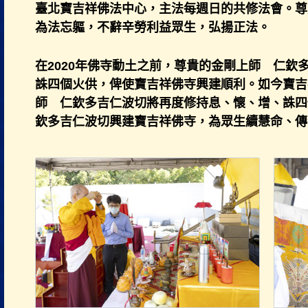
臺北寶吉祥佛法中心，主法每週日的共修法會。尊
為法忘軀，不辭辛勞利益眾生，弘揚正法。
在2020年佛寺動土之前，尊貴的金剛上師 仁欽
誅四個火供，俾使寶吉祥佛寺興建順利。如今寶吉
師 仁欽多吉仁波切將再度修持息、懷、增、誅四
欽多吉仁波切興建寶吉祥佛寺，為眾生續慧命、傳