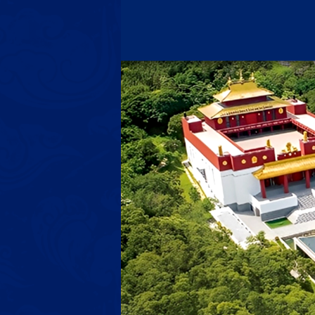
跳
至
主
要
內
容