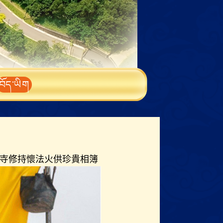
བོད་ཡིག
寺修持懷法火供珍貴相簿