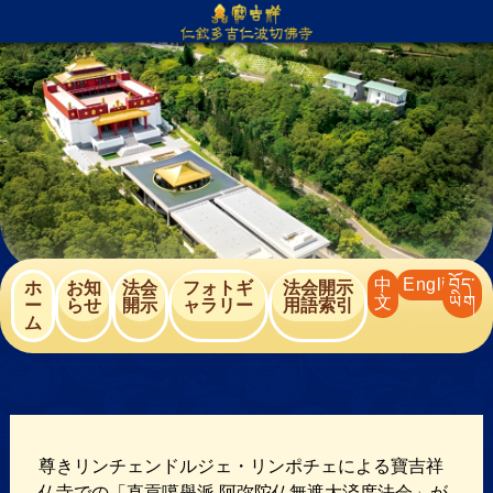
内
容
を
ス
キ
ッ
プ
中
English
བོད་
ホ
お知
法会
フォトギ
法会開示
文
ཡིག
ー
らせ
開⽰
ャラリー
用語索引
ム
尊きリンチェンドルジェ・リンポチェによる寶吉祥
仏寺での「直貢噶舉派 阿弥陀仏無遮大済度法会」が