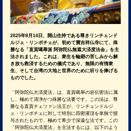
2025年9月14日、開山住持である尊きリンチェンド
ルジェ・リンポチェが、初めて寶吉祥仏寺にて、殊
勝なる「直貢噶舉派 阿弥陀仏無遮大済度法会」を主
法されました。これは、衆生を輪廻の苦しみから解
き放ち救済するための儀式であり、無限の有情衆
生、そして台湾の大地と世界のために祈りを捧げる
ものでした。
「阿弥陀仏大済度法」は、直貢噶舉の岩伝密法に属
し、極めて清浄かつ殊勝な法要です。この法は、尊
勝なる直貢チェツァン法王が、リンチェンドルジ
ェ・リンポチェに対して特別に四密灌頂を単独で授
与されたもので、極めて希少で深遠な法です。この
「阿弥陀仏大済度法」を主法するには、以下のよう