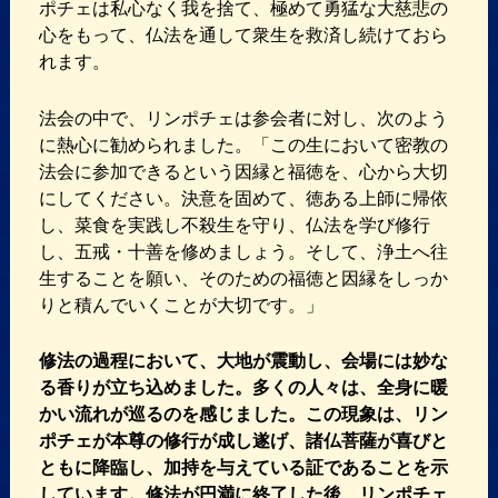
ポチェは私心なく我を捨て、極めて勇猛な大慈悲の
心をもって、仏法を通して衆生を救済し続けておら
れます。
法会の中で、リンポチェは参会者に対し、次のよう
に熱心に勧められました。「この生において密教の
法会に参加できるという因縁と福徳を、心から大切
にしてください。決意を固めて、徳ある上師に帰依
し、菜食を実践し不殺生を守り、仏法を学び修行
し、五戒・十善を修めましょう。そして、浄土へ往
生することを願い、そのための福徳と因縁をしっか
りと積んでいくことが大切です。」
修法の過程において、大地が震動し、会場には妙な
る香りが立ち込めました。多くの人々は、全身に暖
かい流れが巡るのを感じました。この現象は、リン
ポチェが本尊の修行が成し遂げ、諸仏菩薩が喜びと
ともに降臨し、加持を与えている証であることを示
しています。修法が円満に終了した後、リンポチェ