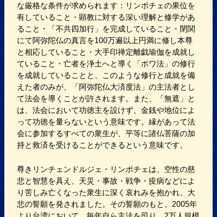
な厳格な条件が求められます：リンポチェの果位を
有していること・顕教に対する深い理解と修学があ
ること・「不共四加行」を完成していること・閉関
にて阿弥陀仏の真言を100万遍以上円満に修し本尊
と相応していること・大手印禅定離戯瑜伽を成就し
ていること・亡者を浄土へと導く「ポワ法」の修行
を成就していることと、このような修行と成就を備
えた者のみが、「阿弥陀仏大済度法」の主法者とし
て法会を導くことが許されます。また、「無遮」と
は、法会において功徳主を設けず、金銭や地位によ
って功徳を量らないという意味です。縁があって法
会に参加するすべての衆生が、平等に諸仏菩薩の加
持と救済を受けることができるという意味です。
尊きリンチェンドルジェ・リンポチェは、空性の慈
悲と智慧を具え、天災・事故・戦争・疫病などによ
り苦しみ亡くなった衆生に深く哀れみを抱かれ、大
悲の誓願を発されました。その誓願のもと、2005年
より台湾において、毎年自ら主法を司り、2万人規模