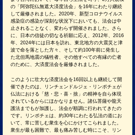
の「阿弥陀仏無遮大済度法会」を16年にわたり継続
して厳修されました。2020年、新型コロナウイルス
感染症の感染が深刻な状況下においても、法会は中
止されることなく、変わらず開催されました。さら
に、日本の信徒の切なる祈願に応え、2012年、2016
年、2024年には日本を訪れ、東北地方の大震災と津
波で命を落とした方々、そして約100年前に発生し
た北但馬地震の犠牲者、その他すべての有縁の亡者
のために、大済度法会を厳修されました。
このように壮大な済度法会を16回以上も継続して開
催できたのは、リンチェンドルジェ・リンポチェが
仏法における「慈・悲・喜・捨」の精神を自ら体現
されているからにほかなりません。諸仏菩薩や龍天
護法までもが加護し、法会が順調に行われてきたの
です。リンポチェは、約30年にわたる弘法の道にお
いて、常に苦しむ衆生を心にかけてこられました。
衆生が最も困難で、最も痛み苦しむ時にこそ、リン