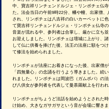
中、寶吉祥リンチェンドルジェ・リンポチェ仏寺
た。法会当日の午前9時22分、幡や幢、出家僧
され、リンポチェは八吉祥の白いカーペットに色
て寶吉祥リンチェンドルジェ・リンポチェ仏寺の
音楽が流れる中、参列者は合掌し、厳かに立ち並
お迎えしました。リンポチェは壇城に上がり、諸
して仏に供養を捧げた後、法王の法座に額をつけ
て修法を始められました。
リンポチェが法座にお着きになった後、出家僧が
「四無量心」の念誦を行うよう導きました。続い
れました。リンポチェは岡波巴（ガムポパ）の法
び八供女が参列者を代表して曼荼羅献上を行われ
リンポチェがちょうど法話を始めようとされた時
け始め、大きなガサガサという音が会場に響きま