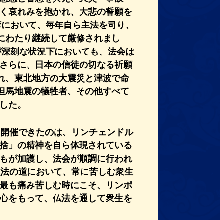
く哀れみを抱かれ、大悲の誓願を
湾において、毎年自ら主法を司り、
年にわたり継続して厳修されまし
が深刻な状況下においても、法会は
さらに、日本の信徒の切なる祈願
を訪れ、東北地方の大震災と津波で命
北但馬地震の犠牲者、その他すべて
した。
て開催できたのは、リンチェンドル
捨」の精神を自ら体現されている
もが加護し、法会が順調に行われ
弘法の道において、常に苦しむ衆生
最も痛み苦しむ時にこそ、リンポ
心をもって、仏法を通して衆生を