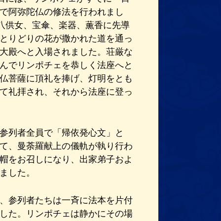
で阿弥陀仏の修法を行われまし
、八供女、宝傘、楽器、薫香に先導
とりどりの花が撒かれた道を通っ
大殿へと入場されました。荘厳な
んでリンポチェを恭しく法座へと
仏菩薩に頂礼を捧げ、灯明をとも
て礼拝され、それから法座に登っ
参列者全員で「帰依発心文」と
て、曼荼羅献上の儀軌が執り行わ
帽をお召しになり、出家弟子およ
ました。
、参列者たちは一斉に法本を片付
した。リンポチェは静かにその場