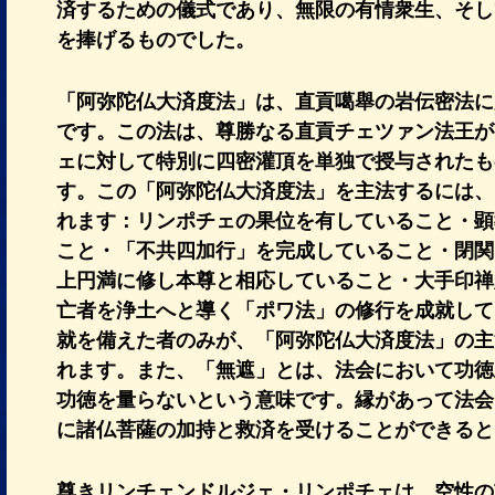
済するための儀式であり、無限の有情衆生、そし
を捧げるものでした。
「阿弥陀仏大済度法」は、直貢噶舉の岩伝密法に
です。この法は、尊勝なる直貢チェツァン法王が
ェに対して特別に四密灌頂を単独で授与されたも
す。この「阿弥陀仏大済度法」を主法するには、
れます：リンポチェの果位を有していること・顕
こと・「不共四加行」を完成していること・閉関
上円満に修し本尊と相応していること・大手印禅
亡者を浄土へと導く「ポワ法」の修行を成就して
就を備えた者のみが、「阿弥陀仏大済度法」の主
れます。また、「無遮」とは、法会において功徳
功徳を量らないという意味です。縁があって法会
に諸仏菩薩の加持と救済を受けることができると
尊きリンチェンドルジェ・リンポチェは、空性の