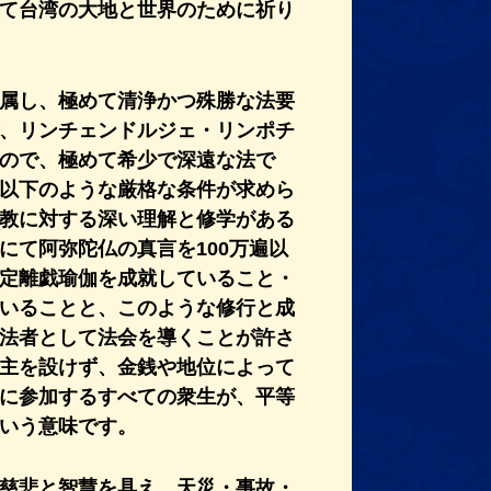
て台湾の大地と世界のために祈り
属し、極めて清浄かつ殊勝な法要
、リンチェンドルジェ・リンポチ
ので、極めて希少で深遠な法で
以下のような厳格な条件が求めら
教に対する深い理解と修学がある
にて阿弥陀仏の真言を100万遍以
定離戯瑜伽を成就していること・
いることと、このような修行と成
法者として法会を導くことが許さ
主を設けず、金銭や地位によって
に参加するすべての衆生が、平等
いう意味です。
慈悲と智慧を具え、天災・事故・