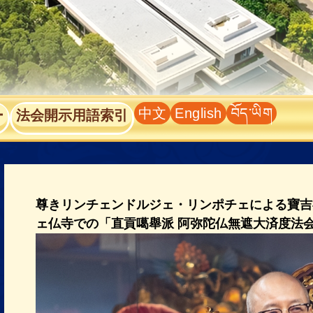
中文
English
བོད་ཡིག
ー
法会開示用語索引
尊きリンチェンドルジェ・リンポチェによる寶吉
ェ仏寺での「直貢噶舉派 阿弥陀仏無遮大済度法