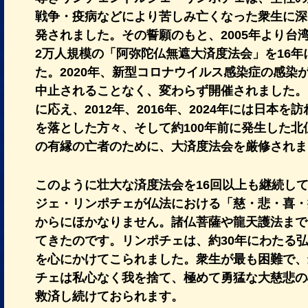
戦争・疫病などにより苦しみ亡くなった衆生に深
発されました。その誓願のもと、2005年より台
2万人規模の「阿弥陀仏無遮大済度法会」を16
た。2020年、新型コロナウイルス感染症の感染
中止されることなく、変わらず開催されました。
に応え、2012年、2016年、2024年には日本
を落とした方々、そして約100年前に発生した
の有縁の亡者のために、大済度法会を厳修されま
このように壮大な済度法会を16回以上も継続し
ジェ・リンポチェが仏法における「慈・悲・喜・
からにほかなりません。諸仏菩薩や龍天護法まで
てきたのです。リンポチェは、約30年にわたる
を心にかけてこられました。衆生が最も困難で、
チェは私心なく我を捨て、極めて勇猛な大慈悲の
救済し続けておられます。