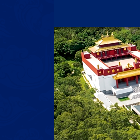
内
容
を
ス
キ
ッ
プ