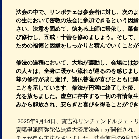
法会の中で、リンポチェは参会者に対し、次のよ
の生において密教の法会に参加できるという因縁
さい。決意を固めて、徳ある上師に帰依し、菜食
び修行し、五戒・十善を修めましょう。そして、
ための福徳と因縁をしっかりと積んでいくこと
修法の過程において、大地が震動し、会場には妙
の人々は、全身に暖かい流れが巡るのを感じまし
尊の修行が成し遂げ、諸仏菩薩が喜びとともに降
ことを示しています。修法が円満に終了した後、
光を放ちました。虚空に存在する一切の有情衆生
みから解放され、安らぎと喜びを得ることができ
2025年9月14日、寶吉祥リンチェンドルジェ
貢噶舉派阿弥陀仏無遮大済度法会」が開催され、
チェが自ら主法なさいました。法会前日の9月1