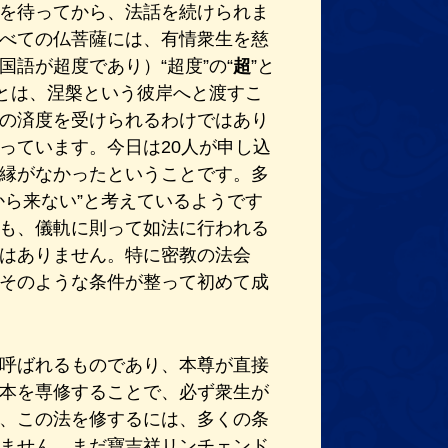
を待ってから、法話を続けられま
べての仏菩薩には、有情衆生を慈
語が超度であり）“超度”の“
超
”と
”とは、涅槃という彼岸へと渡すこ
の済度を受けられるわけではあり
っています。今日は20人が申し込
縁がなかったということです。多
から来ない”と考えているようです
も、儀軌に則って如法に行われる
はありません。特に密教の法会
そのような条件が整って初めて成
呼ばれるものであり、本尊が直接
本を専修することで、必ず衆生が
、この法を修するには、多くの条
ません。まだ寶吉祥リンチェンド