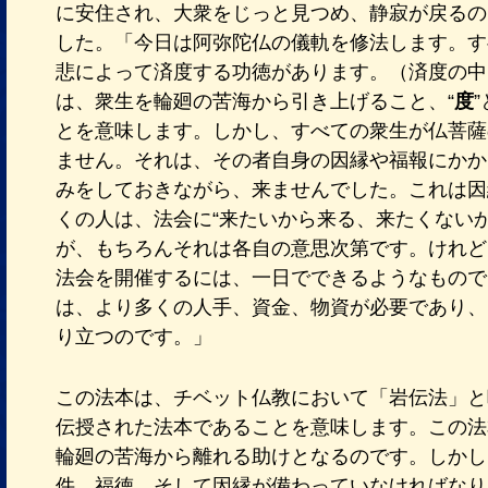
に安住され、大衆をじっと見つめ、静寂が戻るの
した。「今日は阿弥陀仏の儀軌を修法します。す
悲によって済度する功徳があります。（済度の中国
は、衆生を輪廻の苦海から引き上げること、“
度
とを意味します。しかし、すべての衆生が仏菩薩
ません。それは、その者自身の因縁や福報にかか
みをしておきながら、来ませんでした。これは因
くの人は、法会に“来たいから来る、来たくない
が、もちろんそれは各自の意思次第です。けれど
法会を開催するには、一日でできるようなもので
は、より多くの人手、資金、物資が必要であり、
り立つのです。」
この法本は、チベット仏教において「岩伝法」と
伝授された法本であることを意味します。この法
輪廻の苦海から離れる助けとなるのです。しかし
件、福徳、そして因縁が備わっていなければなり