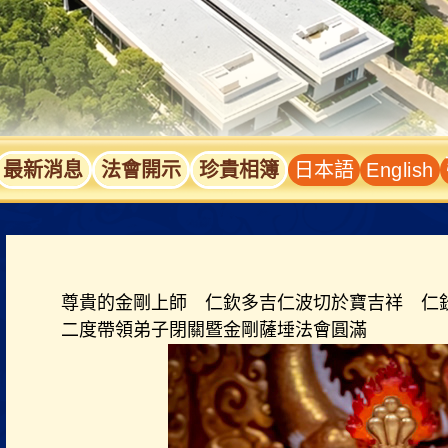
最新消息
法會開示
珍貴相簿
日本語
English
尊貴的金剛上師 仁欽多吉仁波切於寶吉祥 仁
二度帶領弟子閉關暨金剛薩埵法會圓滿