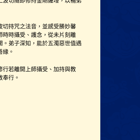
仁波切隨即修持金剛薩埵，以補弟
波切持咒之法音，並感受勝妙馨
師時時攝受、護念，從未片刻離
關。弟子深知，能於五濁惡世值遇
善緣。
修行若離開上師攝受、加持與教
教奉行。