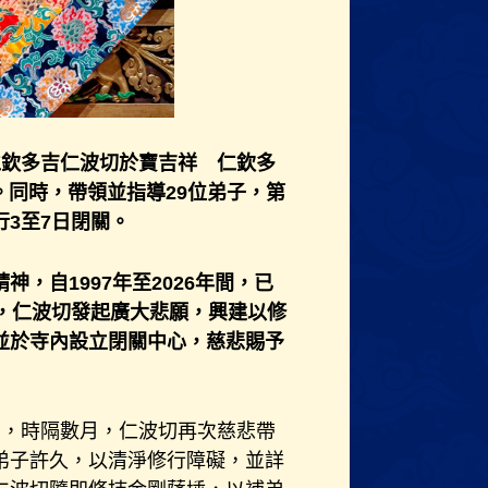
 仁欽多吉仁波切於寶吉祥 仁欽多
。同時，帶領並指導29位弟子，第
3至7日閉關。
，自1997年至2026年間，已
，仁波切發起廣大悲願，興建以修
並於寺內設立閉關中心，慈悲賜予
關，時隔數月，仁波切再次慈悲帶
弟子許久，以清淨修行障礙，並詳