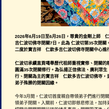
2026年6月19日至6月26日，尊貴的金剛上師
吉仁波切佛寺閉關7日，此為 仁波切第35次閉關
二度於寶吉祥 仁欽多吉仁波切佛寺閉關中心進行
仁波切承續直貢噶舉歷代祖師重視實修、閉關的精神
圓滿35次閉關修行。為弘揚正信佛法、廣利眾生
行、閉關為主的寶吉祥 仁欽多吉仁波切佛寺，
弟子殊勝的閉關因緣。
今年3月間，仁波切首度親自帶領弟子們進行閉
領弟子閉關。入關前，仁波切即慈悲修法，加持