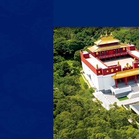
跳
至
主
要
內
容