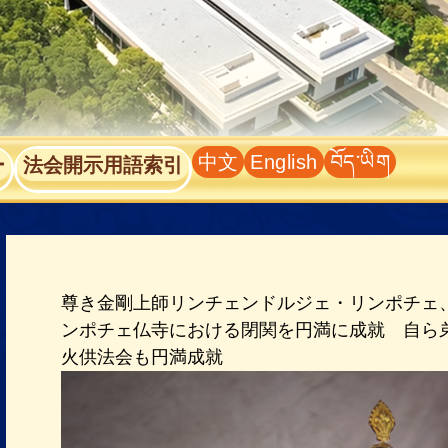
中文
English
བོད་ཡིག
ー
法会開示用語索引
尊き金剛上師リンチェンドルジェ・リンポチェ
ンポチェ仏寺における閉関を円満に成就 自ら
火供法会も円満成就