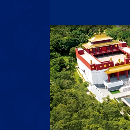
内
容
を
ス
キ
ッ
プ