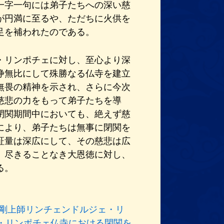
一字一句には弟子たちへの深い慈
が円満に至るや、ただちに火供を
足を補われたのである。
・リンポチェに対し、至心より深
浄無比にして殊勝なる仏寺を建立
無畏の精神を示され、さらに今次
慈悲の力をもって弟子たちを導
閉関期間中においても、絶えず慈
により、弟子たちは無事に閉関を
証量は深広にして、その慈悲は広
、尽きることなき大恩徳に対し、
る。
 尊き金剛上師リンチェンドルジェ・リ
・リンポチェ仏寺における閉関を