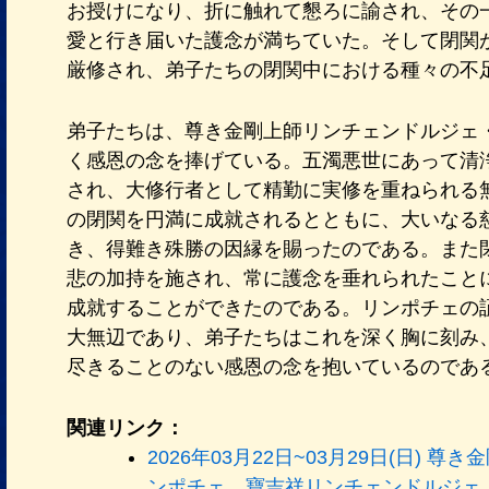
お授けになり、折に触れて懇ろに諭され、その
愛と行き届いた護念が満ちていた。そして閉関
厳修され、弟子たちの閉関中における種々の不
弟子たちは、尊き金剛上師リンチェンドルジェ
く感恩の念を捧げている。五濁悪世にあって清
され、大修行者として精勤に実修を重ねられる
の閉関を円満に成就されるとともに、大いなる
き、得難き殊勝の因縁を賜ったのである。また
悲の加持を施され、常に護念を垂れられたこと
成就することができたのである。リンポチェの
大無辺であり、弟子たちはこれを深く胸に刻み
尽きることのない感恩の念を抱いているのであ
関連リンク：
2026年03月22日~03月29日(日)
ンポチェ、寶吉祥リンチェンドルジェ