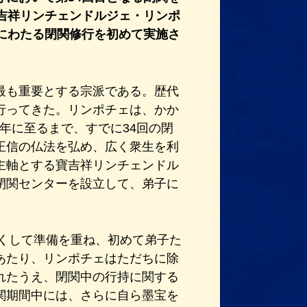
吉祥リンチェンドルジェ・リンポ
にわたる閉関修行を初めて実施さ
最も重要とする宗派である。歴代
行ってきた。リンポチェは、かか
6年に至るまで、すでに34回の閉
正信の仏法を弘め、広く衆生を利
主軸とする寶吉祥リンチェンドル
閉関センターを設立して、弟子に
尽くして準備を重ね、初めて弟子た
あたり、リンポチェはただちに除
れたうえ、閉関中の行持に関する
関期間中には、さらに自ら墨宝を