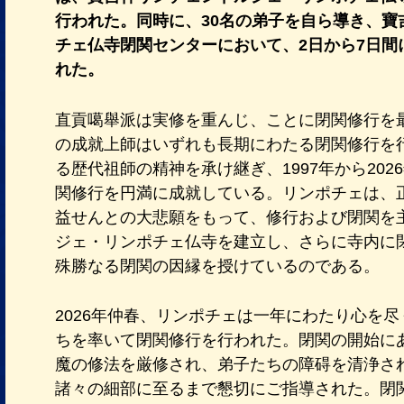
行われた。同時に、30名の弟子を自ら導き、寶
チェ仏寺閉関センターにおいて、2日から7日間
れた。
直貢噶舉派は実修を重んじ、ことに閉関修行を
の成就上師はいずれも長期にわたる閉関修行を
る歴代祖師の精神を承け継ぎ、1997年から202
関修行を円満に成就している。リンポチェは、
益せんとの大悲願をもって、修行および閉関を
ジェ・リンポチェ仏寺を建立し、さらに寺内に
殊勝なる閉関の因縁を授けているのである。
2026年仲春、リンポチェは一年にわたり心を
ちを率いて閉関修行を行われた。閉関の開始に
魔の修法を厳修され、弟子たちの障碍を清浄さ
諸々の細部に至るまで懇切にご指導された。閉