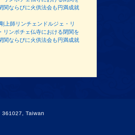
閉関ならびに火供法会も円満成就
 尊き金剛上師リンチェンドルジェ・リ
・リンポチェ仏寺における閉関を
閉関ならびに火供法会も円満成就
 361027, Taiwan