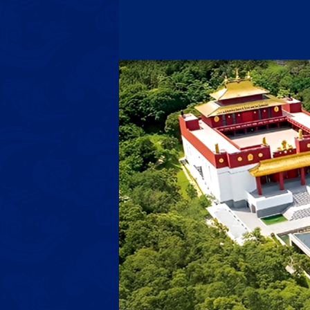
跳
至
主
要
內
容