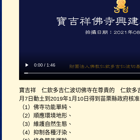
寶吉祥 仁欽多吉仁波切佛寺在尊貴的 仁欽多吉仁
月7日動土到2019年1月10日得到苗栗縣政府
（1）佛寺功能單純、
（2）順應環境地形、
（3）維護自然生態、
（4）抑制各種汙染、