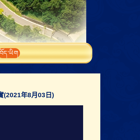
བོད་ཡིག
021年8月03日)