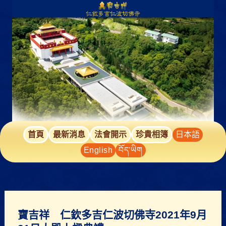
跳
至
主
要
內
容
首頁
最新消息
法會開示
珍貴相簿
日本語
English
བོད་ཡིག
寶吉祥 仁欽多吉仁波切佛寺2021年9月