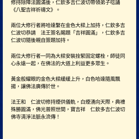
修持除障法圓滿後，仁欽多吉仁波切帶領弟子唸誦
《八聖吉祥祈禱文》。
兩位大修行者將哈達繫在金色大樑上加持，仁欽多吉
仁波切恭請 法王簽名賜題「吉祥圓滿」，仁欽多吉
仁波切隨後親自簽題加持。
兩位大修行者一同為大樑安裝拴緊固定螺栓，師徒同
心永遠一起，在佛法的大道上利益更多眾生。
黃金般耀眼的金色大樑緩緩上升，白色哈達隨風飄
揚，讓佛法廣傳於世。
法王和 仁波切修持煙供儀軌，白煙湧向天際，典禮
殊勝圓滿，佛光普照世間，寶吉祥 仁欽多吉仁波切
佛寺清淨法脈永流傳！