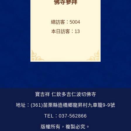
佛寺參拜
總訪客：5004
本日訪客：13
寶吉祥 仁欽多吉仁波切佛寺
地址：(361)苗栗縣造橋鄉龍昇村九車籠9-9號
TEL：037-562866
版權所有，複製必究。