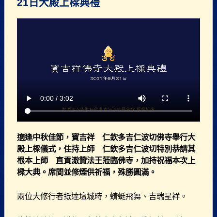
21日大殿上樑典禮
適逢中秋佳節，寶吉祥 仁欽多吉仁波切佛寺舉行大
殿上樑儀式，住持上師 仁欽多吉仁波切特別恭請其
根本上師 直貢澈贊法王蒞臨佛寺，加持祝福本次上
樑大典。席間並修煙供祈福，殊勝圓滿。
兩位大修行者抵達壇城時，蜻蜓飛舞、吉瑞呈祥。